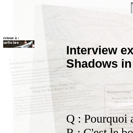
retour à :
Interview e
Shadows in 
Q : Pourquoi a
R : C'est le b