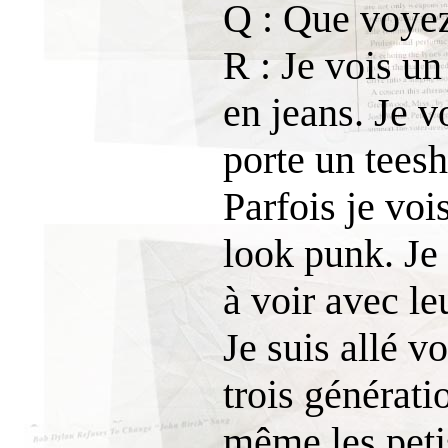
Q : Que voye
R : Je vois un
en jeans. Je v
porte un teeshi
Parfois je voi
look punk. Je 
à voir avec le
Je suis allé v
trois générati
même les peti