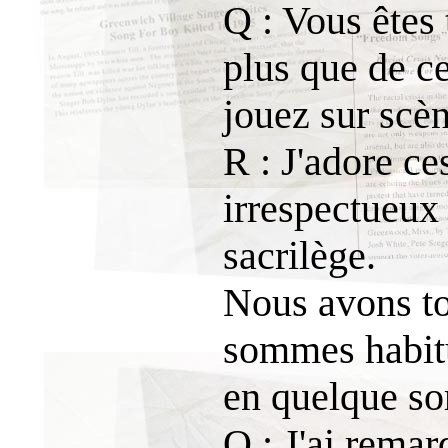
Q : Vous êtes
plus que de c
jouez sur scèn
R : J'adore ce
irrespectueux
sacrilège.
Nous avons to
sommes habitu
en quelque sor
Q : J'ai remar