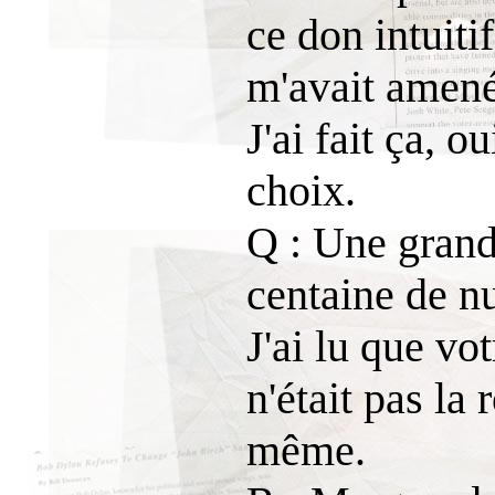
ce don intuiti
m'avait amené
J'ai fait ça, o
choix.
Q : Une grande
centaine de nu
J'ai lu que vo
n'était pas la 
même.