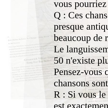
vous pourriez
Q : Ces chans
presque antiq
beaucoup de r
Le languissem
50 n'existe pl
Pensez-vous q
chansons sont
R : Si vous le 
est exactemen