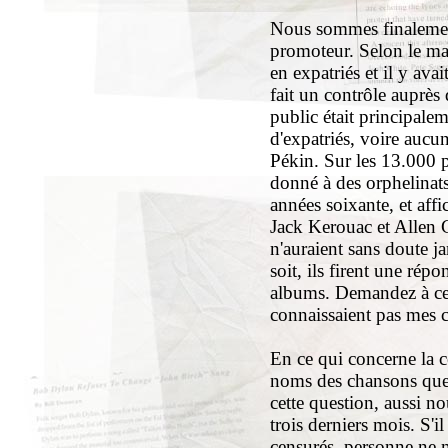
Nous sommes finalement
promoteur. Selon le maz
en expatriés et il y av
fait un contrôle auprès 
public était principale
d'expatriés, voire aucu
Pékin. Sur les 13.000 p
donné à des orphelinat
années soixante, et af
Jack Kerouac et Allen G
n'auraient sans doute j
soit, ils firent une ré
albums. Demandez à ceux 
connaissaient pas mes 
En ce qui concerne la 
noms des chansons que j
cette question, aussi n
trois derniers mois. S'i
censurés, personne ne m